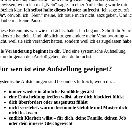
ewissen, wenn ich mal „Nein“ sagte. In einer Aufstellung wurde mir
lötzlich klar:
Ich selbst halte dieses Muster aufrecht
. Ich sage zu oft
Ja“, obwohl ich „Nein“ meine. Ich traue mich nicht, abzugeben. Und i
rlaube mir keine Pause.
iese Erkenntnis war wie ein Lichtschalter. Ich begann, Schritt für Schri
nders zu handeln. Und plötzlich trugen andere mehr Verantwortung –
icht, weil sie sich verändert hatten, sondern weil ich es zugelassen habe
ie Veränderung beginnt in dir
. Und eine systemische Aufstellung
ann dir genau den Anstoß geben, den du brauchst.
Für wen ist eine Aufstellung geeignet?
ystemische Aufstellungen sind besonders hilfreich, wenn du…
immer wieder in ähnliche Konflikte gerätst
eine Entscheidung treffen willst, aber dich blockiert fühlst
dich überfordert oder ausgenutzt fühlst
nicht verstehst, warum bestimmte Gefühle und Muster dich
nicht loslassen
endlich Klarheit willst – für dich, deine Familie, deinen Job
oder dein inneres Gleichgewicht