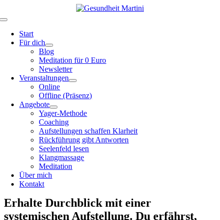
Zum
Inhalt
Toggle
springen
Navigation
Start
Für dich
Blog
Meditation für 0 Euro
Newsletter
Veranstaltungen
Online
Offline (Präsenz)
Angebote
Yager-Methode
Coaching
Aufstellungen schaffen Klarheit
Rückführung gibt Antworten
Seelenfeld lesen
Klangmassage
Meditation
Über mich
Kontakt
Erhalte Durchblick mit einer
systemischen Aufstellung. Du erfährst,