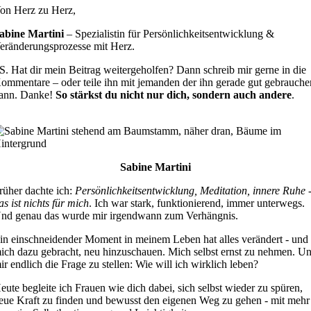
on Herz zu Herz,
abine Martini
–
Spezialistin für Persönlichkeitsentwicklung &
eränderungsprozesse mit Herz.
S. Hat dir mein Beitrag weitergeholfen? Dann schreib mir gerne in die
ommentare – oder teile ihn mit jemanden der ihn gerade gut gebrauche
ann. Danke!
So stärkst du nicht nur dich, sondern auch andere
.
Sabine Martini
rüher dachte ich:
Persönlichkeitsentwicklung, Meditation, innere Ruhe 
as ist nichts für mich
. Ich war stark, funktionierend, immer unterwegs.
nd genau das wurde mir irgendwann zum Verhängnis.
in einschneidender Moment in meinem Leben hat alles verändert - und
ich dazu gebracht, neu hinzuschauen. Mich selbst ernst zu nehmen. U
ir endlich die Frage zu stellen: Wie will ich wirklich leben?
eute begleite ich Frauen wie dich dabei, sich selbst wieder zu spüren,
eue Kraft zu finden und bewusst den eigenen Weg zu gehen - mit mehr