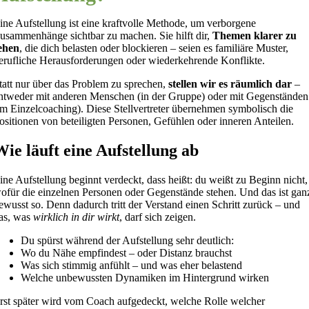
ine Aufstellung ist eine kraftvolle Methode, um verborgene
usammenhänge sichtbar zu machen. Sie hilft dir,
Themen klarer zu
ehen
, die dich belasten oder blockieren – seien es familiäre Muster,
erufliche Herausforderungen oder wiederkehrende Konflikte.
tatt nur über das Problem zu sprechen,
stellen wir es räumlich dar
–
ntweder mit anderen Menschen (in der Gruppe) oder mit Gegenständen
im Einzelcoaching). Diese Stellvertreter übernehmen symbolisch die
ositionen von beteiligten Personen, Gefühlen oder inneren Anteilen.
Wie läuft eine Aufstellung ab
ine Aufstellung beginnt verdeckt, dass heißt: du weißt zu Beginn nicht,
ofür die einzelnen Personen oder Gegenstände stehen. Und das ist gan
ewusst so. Denn dadurch tritt der Verstand einen Schritt zurück – und
as, was
wirklich in dir wirkt
, darf sich zeigen.
Du spürst während der Aufstellung sehr deutlich:
Wo du Nähe empfindest – oder Distanz brauchst
Was sich stimmig anfühlt – und was eher belastend
Welche unbewussten Dynamiken im Hintergrund wirken
rst später wird vom Coach aufgedeckt, welche Rolle welcher