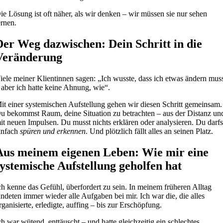
ie Lösung ist oft näher, als wir denken – wir müssen sie nur sehen
ernen.
Der Weg dazwischen: Dein Schritt in die
Veränderung
iele meiner Klientinnen sagen: „Ich wusste, dass ich etwas ändern mus
 aber ich hatte keine Ahnung, wie“.
it einer systemischen Aufstellung gehen wir diesen Schritt gemeinsam.
u bekommst Raum, deine Situation zu betrachten – aus der Distanz un
it neuen Impulsen. Du musst nichts erklären oder analysieren. Du darfs
infach
spüren und erkennen
. Und plötzlich fällt alles an seinen Platz.
Aus meinem eigenen Leben: Wie mir eine
systemische Aufstellung geholfen hat
ch kenne das Gefühl, überfordert zu sein. In meinem früheren Alltag
andeten immer wieder alle Aufgaben bei mir. Ich war die, die alles
rganisierte, erledigte, auffing – bis zur Erschöpfung.
ch war wütend, enttäuscht – und hatte gleichzeitig ein schlechtes