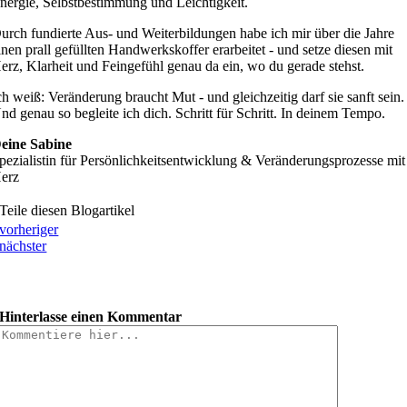
nergie, Selbstbestimmung und Leichtigkeit.
urch fundierte Aus- und Weiterbildungen habe ich mir über die Jahre
inen prall gefüllten Handwerkskoffer erarbeitet - und setze diesen mit
erz, Klarheit und Feingefühl genau da ein, wo du gerade stehst.
ch weiß: Veränderung braucht Mut - und gleichzeitig darf sie sanft sein.
nd genau so begleite ich dich. Schritt für Schritt. In deinem Tempo.
eine Sabine
pezialistin für Persönlichkeitsentwicklung & Veränderungsprozesse mit
erz
Teile diesen Blogartikel
vorheriger
nächster
Hinterlasse einen Kommentar
Comment