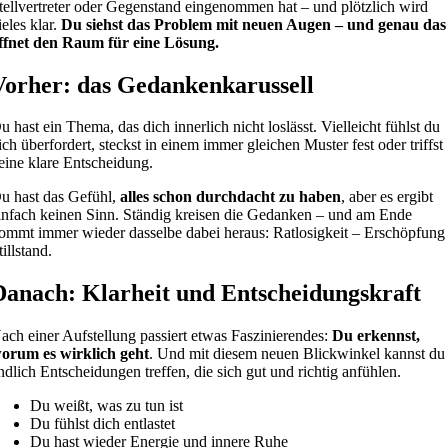
tellvertreter oder Gegenstand eingenommen hat – und plötzlich wird
ieles klar.
Du siehst das Problem mit neuen Augen – und genau das
ffnet den Raum für eine Lösung.
Vorher: das Gedankenkarussell
u hast ein Thema, das dich innerlich nicht loslässt. Vielleicht fühlst du
ich überfordert, steckst in einem immer gleichen Muster fest oder triffst
eine klare Entscheidung.
u hast das Gefühl,
alles schon durchdacht zu haben
, aber es ergibt
infach keinen Sinn. Ständig kreisen die Gedanken – und am Ende
ommt immer wieder dasselbe dabei heraus: Ratlosigkeit – Erschöpfung
tillstand.
Danach: Klarheit und Entscheidungskraft
ach einer Aufstellung passiert etwas Faszinierendes:
Du erkennst,
orum es wirklich geht
. Und mit diesem neuen Blickwinkel kannst du
ndlich Entscheidungen treffen, die sich gut und richtig anfühlen.
Du weißt, was zu tun ist
Du fühlst dich entlastet
Du hast wieder Energie und innere Ruhe