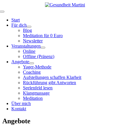
Zum
Inhalt
Toggle
springen
Navigation
Start
Für dich
Blog
Meditation für 0 Euro
Newsletter
Veranstaltungen
Online
Offline (Präsenz)
Angebote
Yager-Methode
Coaching
Aufstellungen schaffen Klarheit
Rückführung gibt Antworten
Seelenfeld lesen
Klangmassage
Meditation
Über mich
Kontakt
Angebote